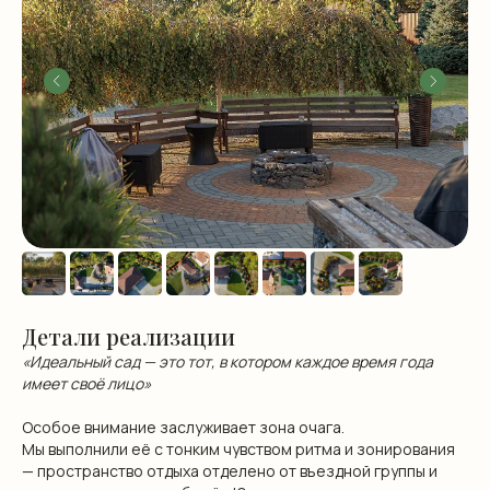
Подписаться на наш ТГ
Политика обработки персональных данных
Согласие на обработку персональных данных
Договор оферты
ИП Маркина Василина Владимировна
ИНН: 250814754283
ОГРНИП: 310250805000057
Детали реализации
«Идеальный сад — это тот, в котором каждое время года
имеет своё лицо»
Особое внимание заслуживает зона очага.
Мы выполнили её с тонким чувством ритма и зонирования
— пространство отдыха отделено от въездной группы и