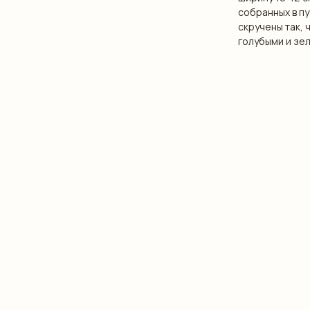
собранных в пу
скручены так,
голубыми и зе