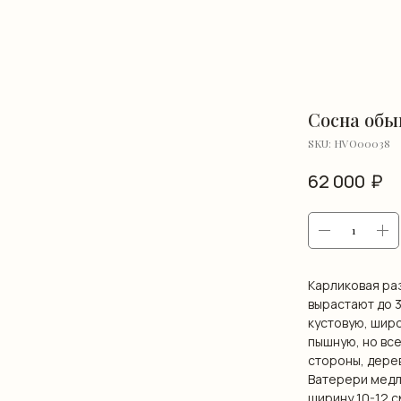
Сосна обы
SKU:
HVO00038
₽
62 000
Карликовая ра
вырастают до 
кустовую, шир
пышную, но все
стороны, дере
Ватерери медле
ширину 10-12 с