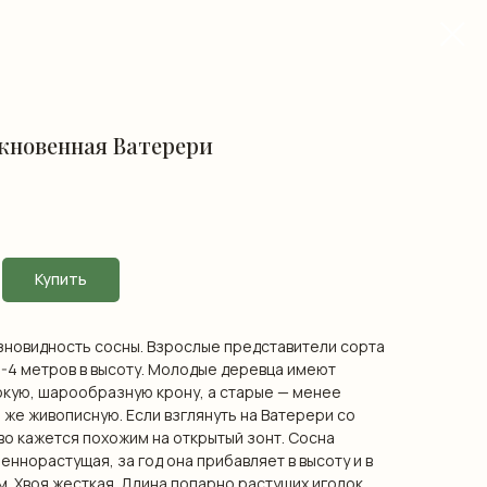
кновенная Ватерери
Купить
зновидность сосны. Взрослые представители сорта
3-4 метров в высоту. Молодые деревца имеют
окую, шарообразную крону, а старые — менее
 же живописную. Если взглянуть на Ватерери со
во кажется похожим на открытый зонт. Сосна
ннорастущая, за год она прибавляет в высоту и в
м. Хвоя жесткая. Длина попарно растущих иголок,