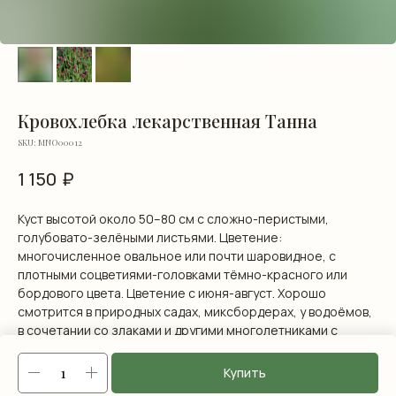
Кровохлебка лекарственная Танна
SKU:
MNO00012
₽
1 150
Куст высотой около 50–80 см с сложно-перистыми,
голубовато-зелёными листьями. Цветение:
многочисленное овальное или почти шаровидное, с
плотными соцветиями-головками тёмно-красного или
бордового цвета. Цветение с июня-август. Хорошо
смотрится в природных садах, миксбордерах, у водоёмов,
в сочетании со злаками и другими многолетниками с
контрастной формой листвы.
Купить