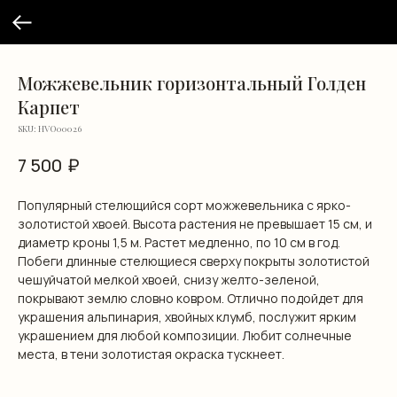
Можжевельник горизонтальный Голден
Карпет
SKU:
HVO00026
₽
7 500
Популярный стелющийся сорт можжевельника с ярко-
золотистой хвоей. Высота растения не превышает 15 см, и
диаметр кроны 1,5 м. Растет медленно, по 10 см в год.
Побеги длинные стелющиеся сверху покрыты золотистой
чешуйчатой мелкой хвоей, снизу желто-зеленой,
покрывают землю словно ковром. Отлично подойдет для
украшения альпинария, хвойных клумб, послужит ярким
украшением для любой композиции. Любит солнечные
места, в тени золотистая окраска тускнеет.