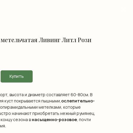
 метельчатая Ливинг Литл Рози
Купить
рт, высота и диаметр составляет 60-80см. В
ия куст покрывается пышными,
ослепительно-
опирамидальными метелками, которые
ыстро начинают приобретать нежный румянец,
 концу сезона в
насыщенно-розовое
, почти
мя.