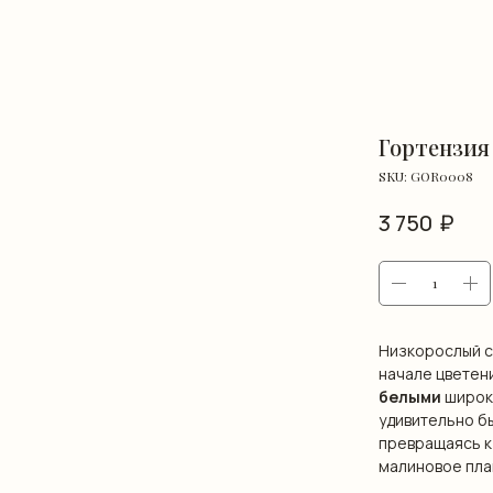
Гортензия
SKU:
GOR0008
₽
3 750
Низкорослый со
начале цветен
белыми
широк
удивительно б
превращаясь к
малиновое пла