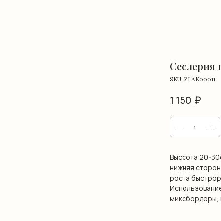
Сеслерия г
SKU:
ZLAK00011
₽
1 150
Выссота 20-30с
нижняя сторон
роста быстрор
Использование
миксбордеры, в