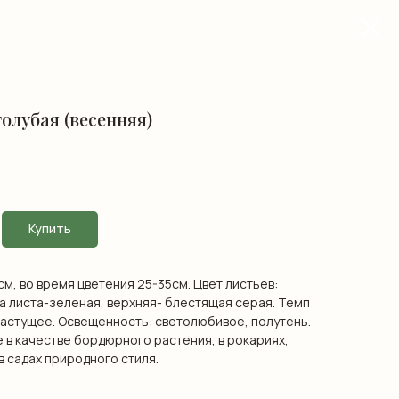
олубая (весенняя)
Купить
м, во время цветения 25-35см. Цвет листьев:
а листа-зеленая, верхняя- блестящая серая. Темп
астущее. Освещенность: светолюбивое, полутень.
 в качестве бордюрного растения, в рокариях,
 садах природного стиля.